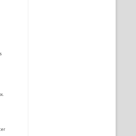
s
x.
ter