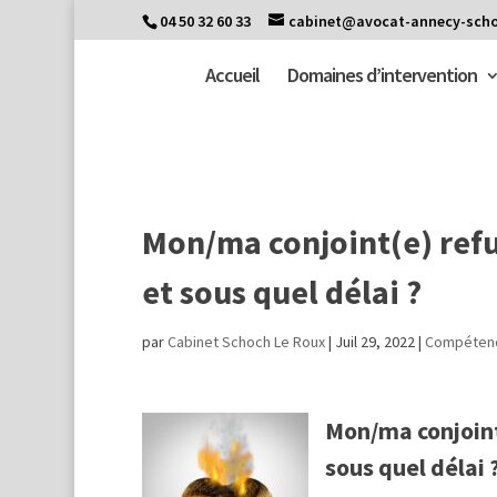
04 50 32 60 33
cabinet@avocat-annecy-scho
Accueil
Domaines d’intervention
Mon/ma conjoint(e) refus
et sous quel délai ?
par
Cabinet Schoch Le Roux
|
Juil 29, 2022
|
Compéten
Mon/ma conjoint(
sous quel délai 