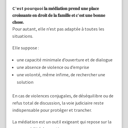
C’est pourquoi 𝐥𝐚 𝐦𝐞́𝐝𝐢𝐚𝐭𝐢𝐨𝐧 𝐩𝐫𝐞𝐧𝐝 𝐮𝐧𝐞 𝐩𝐥𝐚𝐜𝐞
𝐜𝐫𝐨𝐢𝐬𝐬𝐚𝐧𝐭𝐞 𝐞𝐧 𝐝𝐫𝐨𝐢𝐭 𝐝𝐞 𝐥𝐚 𝐟𝐚𝐦𝐢𝐥𝐥𝐞 𝐞𝐭 𝐜’𝐞𝐬𝐭 𝐮𝐧𝐞 𝐛𝐨𝐧𝐧𝐞
𝐜𝐡𝐨𝐬𝐞.
Pour autant, elle n’est pas adaptée à toutes les
situations.
Elle suppose :
une capacité minimale d’ouverture et de dialogue
une absence de violence ou d’emprise
une volonté, même infime, de rechercher une
solution
En cas de violences conjugales, de déséquilibre ou de
refus total de discussion, la voie judiciaire reste
indispensable pour protéger et trancher.
La médiation est un outil exigeant qui repose sur la