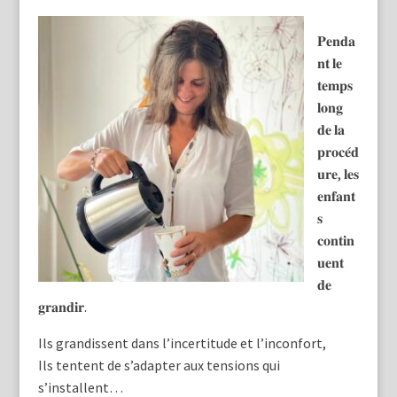
𝐏𝐞𝐧𝐝𝐚
𝐧𝐭 𝐥𝐞
𝐭𝐞𝐦𝐩𝐬
𝐥𝐨𝐧𝐠
𝐝𝐞 𝐥𝐚
𝐩𝐫𝐨𝐜𝐞́𝐝
𝐮𝐫𝐞, 𝐥𝐞𝐬
𝐞𝐧𝐟𝐚𝐧𝐭
𝐬
𝐜𝐨𝐧𝐭𝐢𝐧
𝐮𝐞𝐧𝐭
𝐝𝐞
𝐠𝐫𝐚𝐧𝐝𝐢𝐫.
Ils grandissent dans l’incertitude et l’inconfort,
Ils tentent de s’adapter aux tensions qui
s’installent…