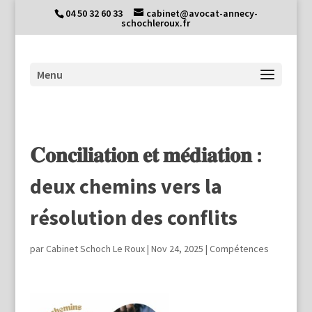
04 50 32 60 33
cabinet@avocat-annecy-
schochleroux.fr
𝐂𝐨𝐧𝐜𝐢𝐥𝐢𝐚𝐭𝐢𝐨𝐧 𝐞𝐭 𝐦𝐞́𝐝𝐢𝐚𝐭𝐢𝐨𝐧 :
deux chemins vers la
résolution des conflits
par
Cabinet Schoch Le Roux
|
Nov 24, 2025
|
Compétences